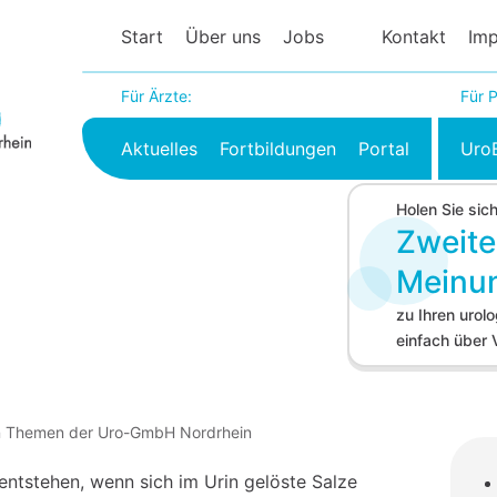
Start
Über uns
Jobs
Kontakt
Im
Für Ärzte:
Für P
Aktuelles
Fortbildungen
Portal
Uro
Holen Sie sic
Zweite
Meinu
zu Ihren uro
einfach über
hen Themen der Uro-GmbH Nordrhein
entstehen, wenn sich im Urin gelöste Salze