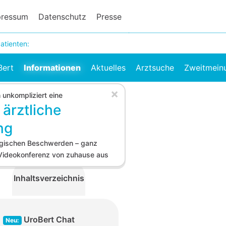
pressum
Datenschutz
Presse
atienten:
Bert
Informationen
Aktuelles
Arztsuche
Zweitmein
×
h unkompliziert eine
 ärztliche
ng
logischen Beschwerden – ganz
 Videokonferenz von zuhause aus
Inhaltsverzeichnis
UroBert Chat
Neu: