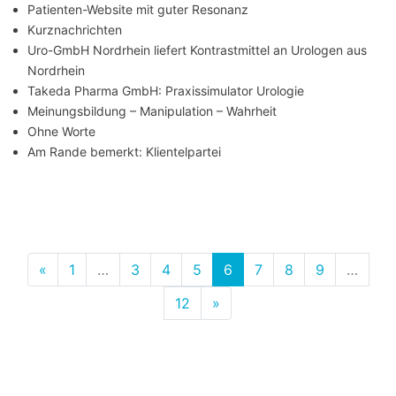
Patienten-Website mit guter Resonanz
Kurznachrichten
Uro-GmbH Nordrhein liefert Kontrastmittel an Urologen aus
Nordrhein
Takeda Pharma GmbH: Praxissimulator Urologie
Meinungsbildung – Manipulation – Wahrheit
Ohne Worte
Am Rande bemerkt: Klientelpartei
(diese Seite)
«
1
…
3
4
5
6
7
8
9
…
12
»