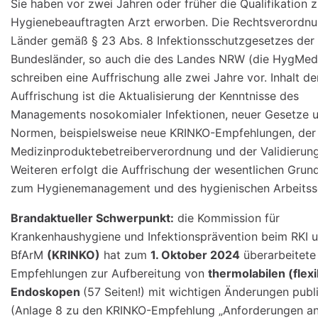
Sie haben vor zwei Jahren oder früher die Qualifikation 
Hygienebeauftragten Arzt erworben. Die Rechtsverordn
Länder gemäß § 23 Abs. 8 Infektionsschutzgesetzes der
Bundesländer, so auch die des Landes NRW (die HygMe
schreiben eine Auffrischung alle zwei Jahre vor. Inhalt de
Auffrischung ist die Aktualisierung der Kenntnisse des
Managements nosokomialer Infektionen, neuer Gesetze 
Normen, beispielsweise neue KRINKO-Empfehlungen, der
Medizinproduktebetreiberverordnung und der Validierun
Weiteren erfolgt die Auffrischung der wesentlichen Grun
zum Hygienemanagement und des hygienischen Arbeitss
Brandaktueller Schwerpunkt:
die Kommission für
Krankenhaushygiene und Infektionsprävention beim RKI 
BfArM
(KRINKO)
hat zum
1. Oktober 2024
überarbeitete
Empfehlungen zur Aufbereitung von
thermolabilen (flex
Endoskopen
(57 Seiten!) mit wichtigen Änderungen publi
(Anlage 8 zu den KRINKO-Empfehlung „Anforderungen an