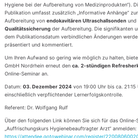
Hygiene bei der Aufbereitung von Medizinprodukten“). D
Publikation umfasst zusätzlich „Informative Anhänge“ zur
Aufbereitung von
endokavitären Ultraschallsonden
und 
Qualitätssicherung
der Aufbereitung. Die signifikanten 
dem Publikationsdatum verbindlichen Änderungen werde
präsentiert und kommentiert.
Um Ihren Aufwand so gering wie möglich zu halten, biete
GmbH Nordrhein erneut den
ca.
2-stündigen Refresher
Online-Seminar an.
Datum:
03. Dezember 2024
von 19:00 Uhr bis ca. 21:15
einschließlich verpflichtender Lernerfolgskontrolle.
Referent: Dr. Wolfgang Rulf
Über den folgenden Link können Sie sich für das Online-
„Auffrischungskurs Hygienebeauftragter Arzt“ anmelden:
https://attendee.gotowebinar.com/register/220080600