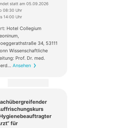
indet statt am 05.09.2026
b 08:30 Uhr
is 14:00 Uhr
rt: Hotel Collegium
eoninum,
oeggerathstraße 34, 53111
onn Wissenschaftliche
eitung: Prof. Dr. med.
Gerd…
Ansehen
achübergreifender
uffrischungskurs
Hygienebeauftragter
rzt“ für