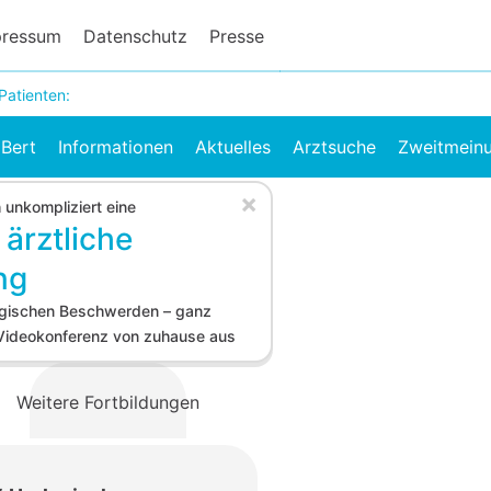
pressum
Datenschutz
Presse
Patienten:
Bert
Informationen
Aktuelles
Arztsuche
Zweitmein
×
h unkompliziert eine
 ärztliche
ng
logischen Beschwerden – ganz
 Videokonferenz von zuhause aus
Weitere Fortbildungen