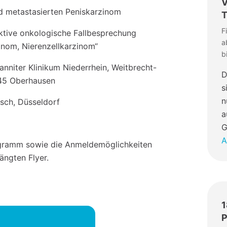
V
nd metastasierten Peniskarzinom
T
F
aktive onkologische Fallbesprechung
a
inom, Nierenzellkarzinom“
b
anniter Klinikum Niederrhein, Weitbrecht-
D
145 Oberhausen
s
n
isch, Düsseldorf
a
G
A
ogramm sowie die Anmeldemöglichkeiten
ngten Flyer.
1
P