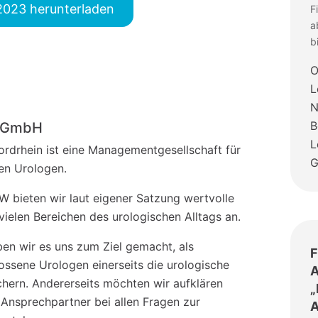
2023 herunterladen
F
a
b
O
L
N
B
o-GmbH
L
drhein ist eine Managementgesellschaft für
hen Urologen.
 bieten wir laut eigener Satzung wertvolle
vielen Bereichen des urologischen Alltags an.
en wir es uns zum Ziel gemacht, als
F
sene Urologen einerseits die urologische
A
chern. Andererseits möchten wir aufklären
„
 Ansprechpartner bei allen Fragen zur
A