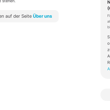
e stehen.
N
(
F
en auf der Seite
Über uns
a
b
S
o
z
A
R
A