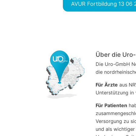
AVUR Fortbildung 13 06 
Über die Ur
Die Uro-GmbH Nor
die nordrheinisc
Für Ärzte
aus NRW
Unterstützung in 
Für Patienten
hab
zusammengeschlos
Versorgung zu si
und als wichtiger