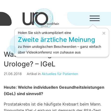
Menü aufkl
×
Holen Sie sich unkompliziert eine
Zweite ärztliche Meinung
zu Ihren urologischen Beschwerden – ganz einfach
Was macht eigentlich ein
über Videokonferenz von zuhause aus
Urologe? – IGeL
21.06.2018
Artikel in
Aktuelles für Patienten
Heute: Welche individuellen Gesundheitsleistungen
(IGeL) sind sinnvoll?
Prostatakrebs ist die häufigste Krebsart beim Mann.
Sinnvollste IGeL-Leistung ist demnach der PSA-Test