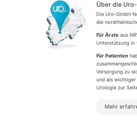
Über die Ur
Die Uro-GmbH Nor
die nordrheinisc
Für Ärzte
aus NRW
Unterstützung in 
Für Patienten
hab
zusammengeschlos
Versorgung zu si
und als wichtiger
Urologie zur Seit
Mehr erfahr