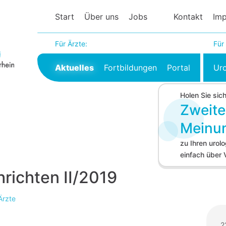
Start
Über uns
Jobs
Kontakt
Im
Für Ärzte:
Für
Aktuelles
Fortbildungen
Portal
Ur
Holen Sie sic
Zweite
Meinu
zu Ihren uro
einfach über
ichten II/2019
Ärzte
2