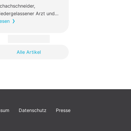
chachschneider,
iedergelassener Arzt und…
esen
Alle Artikel
ssum
Datenschutz
Presse