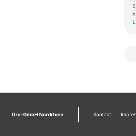
S
n
L
Uro-GmbH Nordrhein
Kontakt
Impre