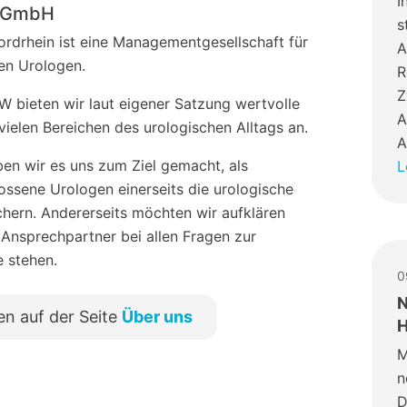
I
o-GmbH
s
drhein ist eine Managementgesellschaft für
A
hen Urologen.
R
Z
 bieten wir laut eigener Satzung wertvolle
A
vielen Bereichen des urologischen Alltags an.
A
en wir es uns zum Ziel gemacht, als
L
sene Urologen einerseits die urologische
chern. Andererseits möchten wir aufklären
 Ansprechpartner bei allen Fragen zur
e stehen.
0
N
en auf der Seite
Über uns
H
M
n
D