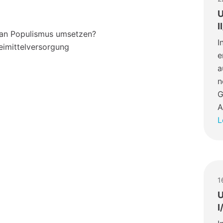
U
I
man Populismus umsetzen?
I
eimittelversorgung
e
a
n
G
A
L
1
U
I