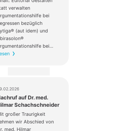
nhalt: Editorial Gestalten
tatt verwalten
rgumentationshilfe bei
egressen bezüglich
ytiga® (aut idem) und
birasolon®
rgumentationshilfe bei…
esen
9.02.2026
achruf auf Dr. med.
ilmar Schachschneider
it großer Traurigkeit
ehmen wir Abschied von
r. med. Hilmar