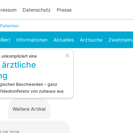
pressum
Datenschutz
Presse
 Patienten:
oBert
Informationen
Aktuelles
Arztsuche
Zweitmein
×
h unkompliziert eine
 ärztliche
ng
logischen Beschwerden – ganz
 Videokonferenz von zuhause aus
Weitere Artikel
2.06.2026