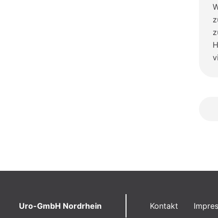
W
z
z
H
v
Uro-GmbH Nordrhein
Kontakt
Impre