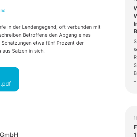
W
uns
W
I
fe in der Lendengegend, oft verbunden mit
B
schreiben Betroffene den Abgang eines
S
h Schätzungen etwa fünf Prozent der
s
aus Salzen in sich.
R
S
B
–
 .pdf
1
F
o-GmbH
1