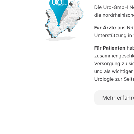
Die Uro-GmbH Nor
die nordrheinisc
Für Ärzte
aus NRW
Unterstützung in 
Für Patienten
hab
zusammengeschlos
Versorgung zu si
und als wichtiger
Urologie zur Seit
Mehr erfahr