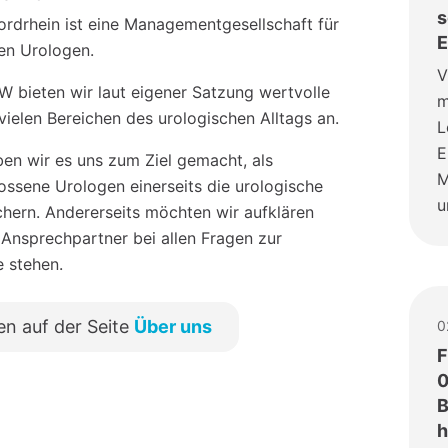
s
drhein ist eine Managementgesellschaft für
E
hen Urologen.
V
 bieten wir laut eigener Satzung wertvolle
m
vielen Bereichen des urologischen Alltags an.
L
E
en wir es uns zum Ziel gemacht, als
M
sene Urologen einerseits die urologische
u
chern. Andererseits möchten wir aufklären
 Ansprechpartner bei allen Fragen zur
e stehen.
en auf der Seite
Über uns
0
F
0
B
h