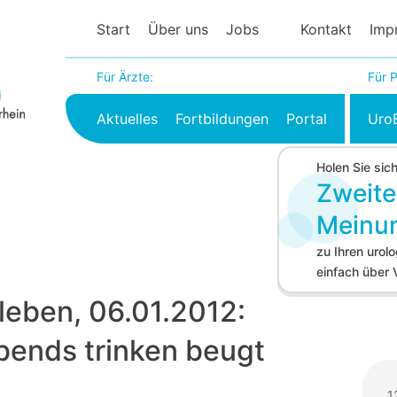
Start
Über uns
Jobs
Kontakt
Imp
Für Ärzte:
Für P
Aktuelles
Fortbildungen
Portal
Uro
Holen Sie sic
Zweite
Meinu
zu Ihren uro
einfach über
leben, 06.01.2012:
bends trinken beugt
1