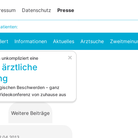
ressum
Datenschutz
Presse
atienten:
Bert
Informationen
Aktuelles
Arztsuche
Zweitmeinu
×
h unkompliziert eine
 ärztliche
ng
logischen Beschwerden – ganz
 Videokonferenz von zuhause aus
Weitere Beiträge
2.04.2013