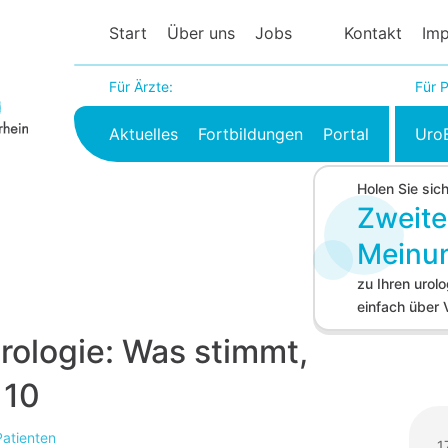
Start
Über uns
Jobs
Kontakt
Im
Für Ärzte:
Für P
Aktuelles
Fortbildungen
Portal
Uro
Holen Sie sic
Zweite
Meinu
zu Ihren uro
einfach über
rologie: Was stimmt,
 10
Patienten
1