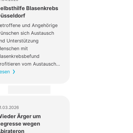
elbsthilfe Blasenkrebs
üsseldorf
etroffene und Angehörige
ünschen sich Austausch
nd Unterstützung
enschen mit
lasenkrebsbefund
rofitieren vom Austausch…
esen
1.03.2026
ieder Ärger um
egresse wegen
birateron