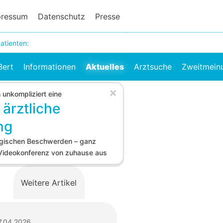
pressum
Datenschutz
Presse
atienten:
Bert
Informationen
Aktuelles
Arztsuche
Zweitmein
×
h unkompliziert eine
 ärztliche
ng
logischen Beschwerden – ganz
 Videokonferenz von zuhause aus
Weitere Artikel
7.04.2026