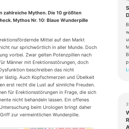
S
n zahlreiche Mythen. Die 10 größten
D
heck. Mythos Nr. 10: Blaue Wunderpille
B
w
u
rektionsfördernde Mittel auf den Markt
M
nicht nur sprichwörtlich in aller Munde. Doch
B
ung vorbei. Zwar gelten Potenzpillen nach
p
 für Männer mit Erektionsstörungen, doch
L
ysfunktion beschreiben das nicht
r lästig. Auch Kopfschmerzen und Übelkeit
n erst recht die Lust auf sinnliche Freuden.
 für Erektionsstörungen in Frage, die sich
nte nicht behandeln lassen. Ein offenes
3
Untersuchung beim Urologen bringt daher
W
 Griff zur vermeintlichen Wunderpille.
R
A