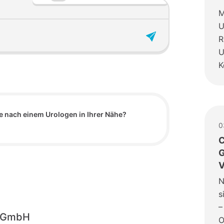
M
U
R
U
K
e nach einem Urologen in Ihrer Nähe?
0
C
G
V
N
s
–
o-GmbH
O