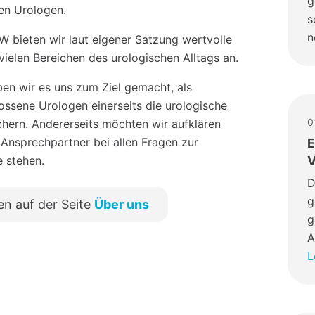
g
hen Urologen.
s
n
 bieten wir laut eigener Satzung wertvolle
vielen Bereichen des urologischen Alltags an.
en wir es uns zum Ziel gemacht, als
sene Urologen einerseits die urologische
0
chern. Andererseits möchten wir aufklären
 Ansprechpartner bei allen Fragen zur
E
e stehen.
V
D
g
en auf der Seite
Über uns
g
A
L