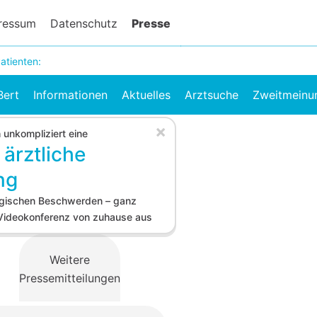
ressum
Datenschutz
Presse
atienten:
Bert
Informationen
Aktuelles
Arztsuche
Zweitmeinu
×
h unkompliziert eine
 ärztliche
ng
logischen Beschwerden – ganz
 Videokonferenz von zuhause aus
Weitere
Pressemitteilungen