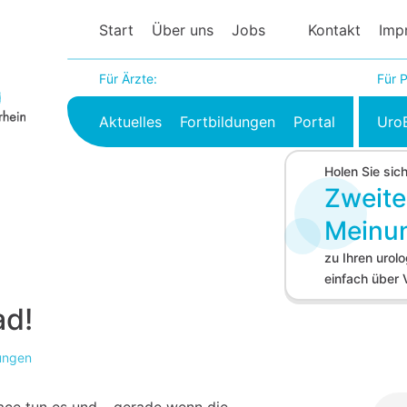
Start
Über uns
Jobs
Kontakt
Imp
Für Ärzte:
Für P
Aktuelles
Fortbildungen
Portal
Uro
Holen Sie sic
Zweite
Meinu
zu Ihren uro
einfach über
ad!
lungen