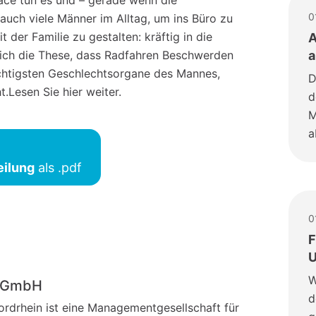
race tun es und – gerade wenn die
0
auch viele Männer im Alltag, um ins Büro zu
der Familie zu gestalten: kräftig in die
A
 sich die These, dass Radfahren Beschwerden
a
ichtigsten Geschlechtsorgane des Mannes,
D
.Lesen Sie hier weiter.
d
M
a
eilung
als .pdf
0
F
U
W
o-GmbH
d
drhein ist eine Managementgesellschaft für