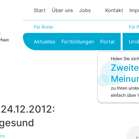
Start
Über uns
Jobs
Kontakt
Imp
Für Ärzte:
Für P
Aktuelles
Fortbildungen
Portal
Uro
Holen Sie sic
Zweite
Meinu
zu Ihren uro
einfach über
 24.12.2012:
 gesund
uns
1