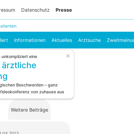
ressum
Datenschutz
Presse
atienten:
Bert
Informationen
Aktuelles
Arztsuche
Zweitmeinu
×
h unkompliziert eine
 ärztliche
ng
logischen Beschwerden – ganz
 Videokonferenz von zuhause aus
Weitere Beiträge
2.04.2013