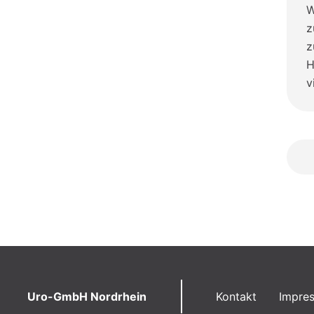
W
z
z
H
v
Uro-GmbH Nordrhein
Kontakt
Impre