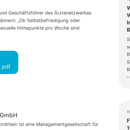
W
 und Geschäftsführer des Ärztenetzwerkes
W
ännern: „Ob Selbstbefriedigung oder
I
sexuelle Höhepunkte pro Woche sind
B
S
s
R
S
 .pdf
B
–
1
o-GmbH
F
drhein ist eine Managementgesellschaft für
1