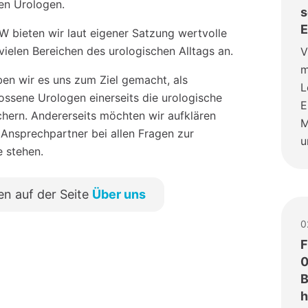
hen Urologen.
s
E
 bieten wir laut eigener Satzung wertvolle
vielen Bereichen des urologischen Alltags an.
V
m
en wir es uns zum Ziel gemacht, als
L
sene Urologen einerseits die urologische
E
chern. Andererseits möchten wir aufklären
M
 Ansprechpartner bei allen Fragen zur
u
e stehen.
en auf der Seite
Über uns
0
F
0
B
h