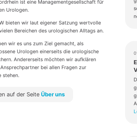
g
drhein ist eine Managementgesellschaft für
s
hen Urologen.
n
 bieten wir laut eigener Satzung wertvolle
vielen Bereichen des urologischen Alltags an.
en wir es uns zum Ziel gemacht, als
sene Urologen einerseits die urologische
0
chern. Andererseits möchten wir aufklären
E
 Ansprechpartner bei allen Fragen zur
V
e stehen.
D
g
en auf der Seite
Über uns
g
A
L