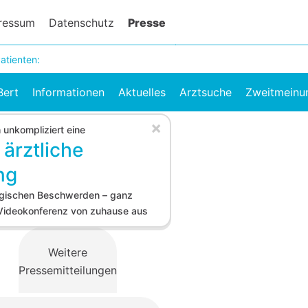
ressum
Datenschutz
Presse
atienten:
Bert
Informationen
Aktuelles
Arztsuche
Zweitmeinu
×
h unkompliziert eine
 ärztliche
ng
logischen Beschwerden – ganz
 Videokonferenz von zuhause aus
Weitere
Pressemitteilungen