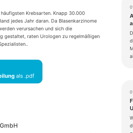
0
 häufigsten Krebsarten. Knapp 30.000
A
land jedes Jahr daran. Da Blasenkarzinome
a
werden verursachen und sich die
D
g gestaltet, raten Urologen zu regelmäßigen
d
ezialisten..
M
a
eilung
als .pdf
0
F
U
W
o-GmbH
d