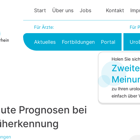
Start
Über uns
Jobs
Kontakt
Imp
Für Ärzte:
Für P
Aktuelles
Fortbildungen
Portal
Uro
Holen Sie sic
Zweite
Meinu
zu Ihren uro
einfach über
Gute Prognosen bei
rüherkennung
lungen