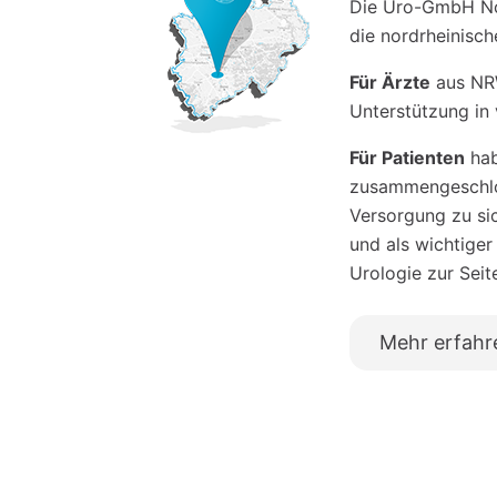
Die Uro-GmbH Nor
die nordrheinisc
Für Ärzte
aus NRW
Unterstützung in 
Für Patienten
hab
zusammengeschlos
Versorgung zu si
und als wichtiger
Urologie zur Seit
Mehr erfahr