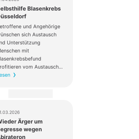
elbsthilfe Blasenkrebs
üsseldorf
etroffene und Angehörige
ünschen sich Austausch
nd Unterstützung
enschen mit
lasenkrebsbefund
rofitieren vom Austausch…
esen
1.03.2026
ieder Ärger um
egresse wegen
birateron