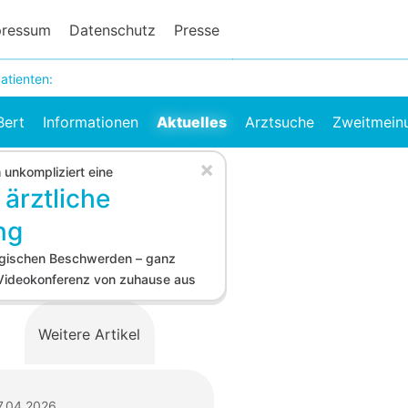
pressum
Datenschutz
Presse
atienten:
Bert
Informationen
Aktuelles
Arztsuche
Zweitmein
×
h unkompliziert eine
 ärztliche
ng
logischen Beschwerden – ganz
 Videokonferenz von zuhause aus
Weitere Artikel
7.04.2026