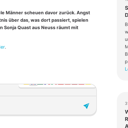
S
ele Männer scheuen davor zurück. Angst
D
is über das, was dort passiert, spielen
B
gin Sonja Quast aus Neuss räumt mit
w
u
M
ier
.
B
p
L
3
W
R
A