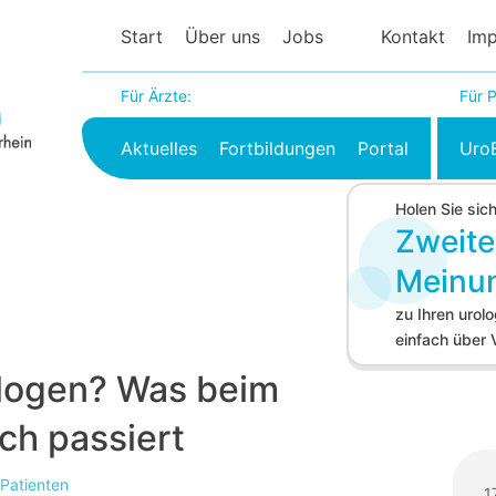
Start
Über uns
Jobs
Kontakt
Im
Für Ärzte:
Für P
Aktuelles
Fortbildungen
Portal
Uro
Holen Sie sic
Zweite
Meinu
zu Ihren uro
einfach über
logen? Was beim
ch passiert
 Patienten
1