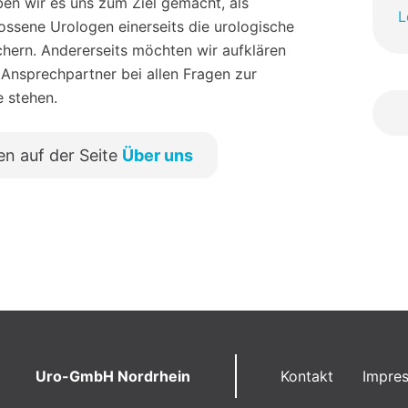
en wir es uns zum Ziel gemacht, als
L
sene Urologen einerseits die urologische
chern. Andererseits möchten wir aufklären
 Ansprechpartner bei allen Fragen zur
e stehen.
en auf der Seite
Über uns
Uro-GmbH Nordrhein
Kontakt
Impre