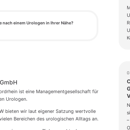
M
U
R
e nach einem Urologen in Ihrer Nähe?
U
K
0
C
o-GmbH
G
drhein ist eine Managementgesellschaft für
V
hen Urologen.
N
 bieten wir laut eigener Satzung wertvolle
s
vielen Bereichen des urologischen Alltags an.
–
O